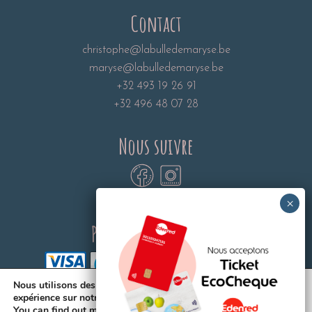
Contact
christophe@labulledemaryse.be
maryse@labulledemaryse.be
+32 493 19 26 91
+32 496 48 07 28
Nous suivre
Paiements sécurisés:
Nous utilisons des cookies pour vous offrir la meilleure
expérience sur notre site.
You can find out more about which cookies we are using or