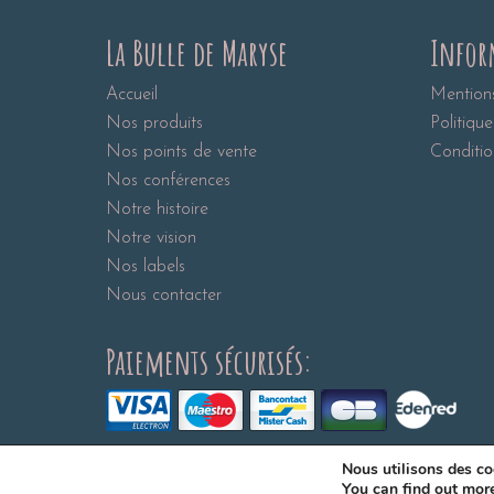
La Bulle de Maryse
Infor
Accueil
Mentions
Nos produits
Politique
Nos points de vente
Conditio
Nos conférences
Notre histoire
Notre vision
Nos labels
Nous contacter
Paiements sécurisés:
Nous utilisons des coo
La Bulle de Maryse 2026
You can find out mor