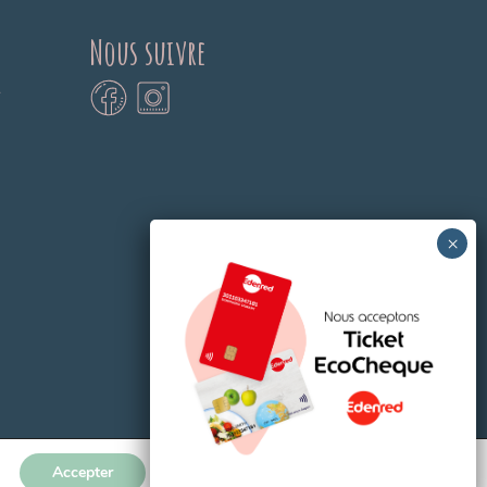
Nous suivre
e
Accepter
Made with
by MDS Digital Agency