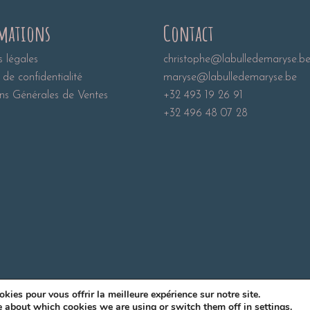
mations
Contact
 légales
christophe@labulledemaryse.b
 de confidentialité
maryse@labulledemaryse.be
ns Générales de Ventes
+32 493 19 26 91
+32 496 48 07 28
kies pour vous offrir la meilleure expérience sur notre site.
e about which cookies we are using or switch them off in
settings
.