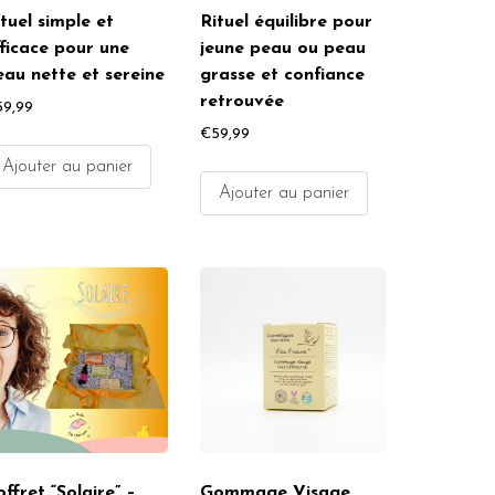
tuel simple et
Rituel équilibre pour
fficace pour une
jeune peau ou peau
eau nette et sereine
grasse et confiance
retrouvée
59,99
€
59,99
Ajouter au panier
Ajouter au panier
ffret “Solaire” –
Gommage Visage