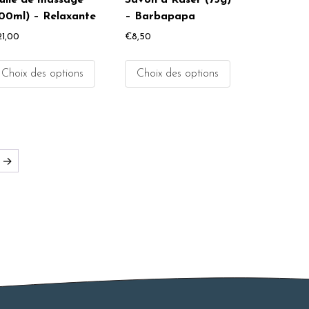
uile de massage
Savon à Raser (75g)
100ml) – Relaxante
– Barbapapa
21,00
€
8,50
Choix des options
Choix des options
→