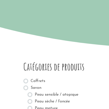
Catégories de produits
Coffrets
Savon
Peau sensible / atopique
Peau sèche / foncée
Peau mature