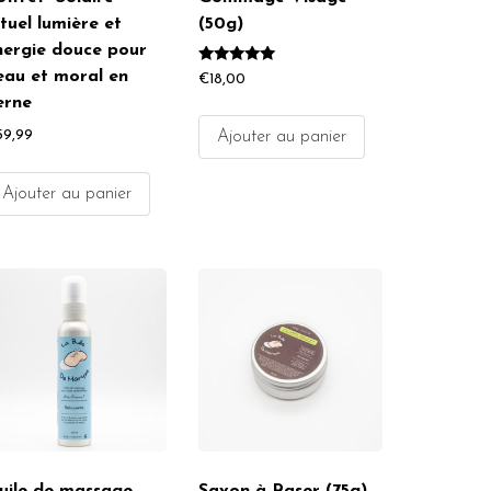
tuel lumière et
(50g)
nergie douce pour
Note
eau et moral en
€
18,00
5.00
erne
sur 5
59,99
Ajouter au panier
Ajouter au panier