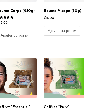
aume Corps (250g)
Baume Visage (50g)
€
18,00
te
45,00
00
r 5
Ajouter au panier
Ajouter au panier
ffret “Essentiel” –
Coffret “Pure” –