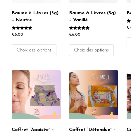
Baume à Lèvres (5g)
Baume à Lèvres (5g)
B
– Neutre
– Vanillé
No
€
5.
Note
Note
su
€
6,00
€
6,00
5.00
5.00
sur 5
sur 5
Choix des options
Choix des options
Coffret “Apaisée” –
Coffret “Détendue” –
Co