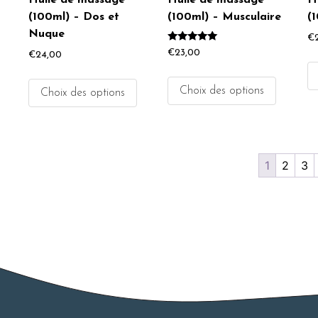
Huile de massage
Huile de massage
H
(100ml) – Dos et
(100ml) – Musculaire
(
Nuque
€
Note
€
23,00
€
24,00
5.00
sur 5
Choix des options
Choix des options
1
2
3