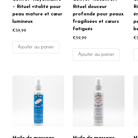
– Rituel vitalité pour
Rituel douceur
Ri
peau mature et cœur
profonde pour peaux
é
lumineux
fragilisées et cœurs
p
fatigués
b
€
59,99
€
59,99
€
Ajouter au panier
Ajouter au panier