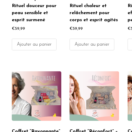
Rituel douceur pour
Rituel chaleur et
Ri
peau sensible et
relâchement pour
e
esprit surmené
corps et esprit agités
p
€
59,99
€
59,99
€
Ajouter au panier
Ajouter au panier
Coffret “Rayonnante”
Coffret “Réconfort” –
Co