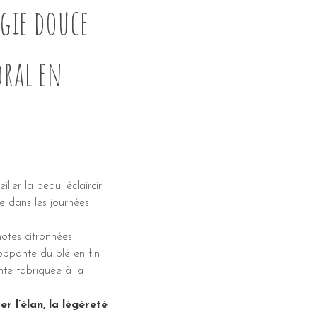
gie douce
oral en
iller la peau, éclaircir
re dans les journées
otes citronnées
oppante du blé en fin
iante fabriquée à la
er l’élan, la légèreté