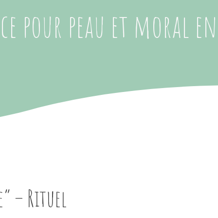
uce pour peau et moral en
e” – Rituel