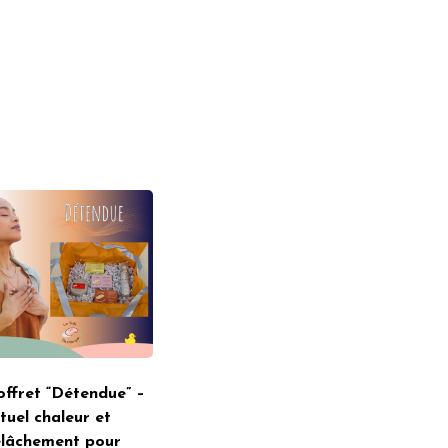
offret “Détendue” –
ituel chaleur et
elâchement pour