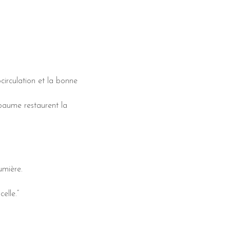
circulation et la bonne
 baume restaurent la
umière.
elle.”