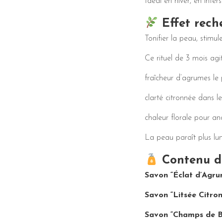
Idéal en hiver, en inter
Effet rech
Tonifier la peau, stimul
Ce rituel de 3 mois ag
fraîcheur d’agrumes le 
clarté citronnée dans l
chaleur florale pour an
La peau paraît plus lumi
Contenu d
Savon “Éclat d’Agru
Savon “Litsée Citro
Savon “Champs de B