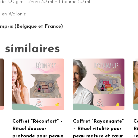
 de 100 g + 1 sérum 30 ml + 1 baume 50 ml
, en Wallonie
mpris (Belgique et France)
 similaires
Coffret “Réconfort” –
Coffret “Rayonnante”
C
Rituel douceur
– Rituel vitalité pour
R
profonde pour peaux
peau mature et cœur
r