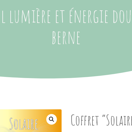
el lumière et énergie do
berne
Coffret “Solair