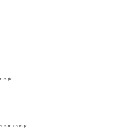
.
énergie
n ruban orange