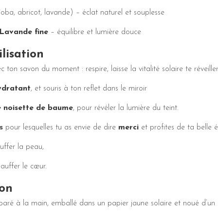
joba, abricot, lavande) – éclat naturel et souplesse
Lavande fine
– équilibre et lumière douce
ilisation
 ton savon du moment : respire, laisse la vitalité solaire te réveiller
ydratant
, et souris à ton reflet dans le miroir
e noisette de baume
, pour révéler la lumière du teint.
es
pour lesquelles tu as envie de dire
merci
et profites de ta belle 
uffer la peau,
auffer le cœur.
ion
paré à la main, emballé dans un papier jaune solaire et noué d’u