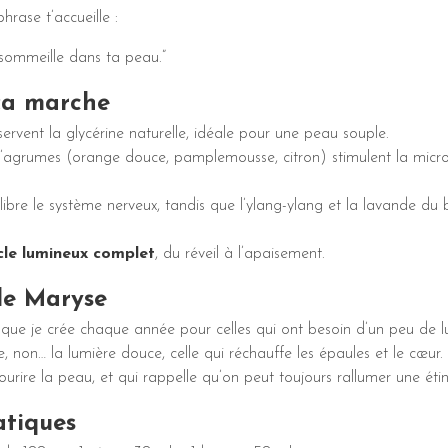
hrase t’accueille :
i sommeille dans ta peau.”
ça marche
ervent la glycérine naturelle, idéale pour une peau souple.
 d’agrumes (orange douce, pamplemousse, citron) stimulent la micro
ilibre le système nerveux, tandis que l’ylang-ylang et la lavande du
cle lumineux complet
, du réveil à l’apaisement.
de Maryse
ret que je crée chaque année pour celles qui ont besoin d’un peu de l
e, non… la lumière douce, celle qui réchauffe les épaules et le cœur.
 sourire la peau, et qui rappelle qu’on peut toujours rallumer une étinc
atiques