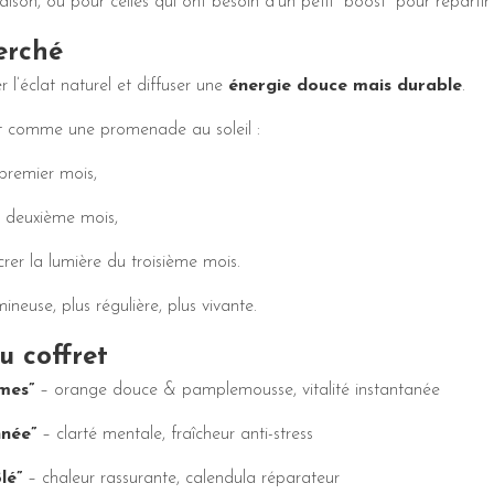
saison, ou pour celles qui ont besoin d’un petit “boost” pour reparti
erché
er l’éclat naturel et diffuser une
énergie douce mais durable
.
it comme une promenade au soleil :
premier mois,
e deuxième mois,
crer la lumière du troisième mois.
neuse, plus régulière, plus vivante.
u coffret
mes”
– orange douce & pamplemousse, vitalité instantanée
nnée”
– clarté mentale, fraîcheur anti-stress
lé”
– chaleur rassurante, calendula réparateur