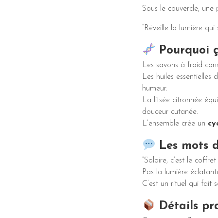
Sous le couvercle, une p
“Réveille la lumière qu
Pourquoi 
Les savons à froid cons
Les huiles essentielles
humeur.
La litsée citronnée équ
douceur cutanée.
L’ensemble crée un
cy
Les mots 
“Solaire, c’est le coff
Pas la lumière éclatant
C’est un rituel qui fait
Détails pr