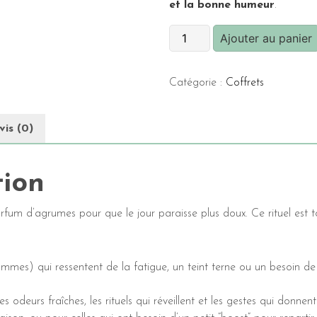
et la bonne humeur
.
quantité
Ajouter au panier
de
Coffret
Catégorie :
Coffrets
“Solaire”
-
Rituel
vis (0)
lumière
et
énergie
tion
douce
pour
 parfum d’agrumes pour que le jour paraisse plus doux. Ce rituel est t
peau
et
moral
mmes) qui ressentent de la fatigue, un teint terne ou un besoin de
en
berne
es odeurs fraîches, les rituels qui réveillent et les gestes qui donnent