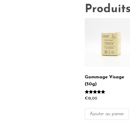
Produits
Gommage Visage
(50g)
Note
€
18,00
5.00
sur 5
Ajouter au panier