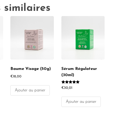
 similaires
Baume Visage (50g)
Sérum Régulateur
(30ml)
€
18,00
Note
€
30,01
Ajouter au panier
5.00
sur 5
Ajouter au panier