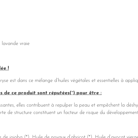
, lavande vraie
ée !
ryse est dans ce mélange d’huiles végétales et essentielles à appliq
es de ce produit sont réputées(°) pour être :
ssantes, elles contribuent à repulper la peau et empêchent la désh
rte de structure constituent un facteur de risque du développement
 jojoba (*), Huile de noyaux d’abricot (*), Huile d’avocat vierge 