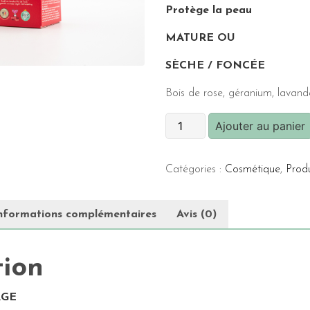
Protège la peau
MATURE OU
SÈCHE / FONCÉE
Bois de rose, géranium, lavand
quantité
Ajouter au panier
de
Sérum
Catégories :
Cosmétique
,
Produ
Hydratant
(30ml)
nformations complémentaires
Avis (0)
tion
AGE