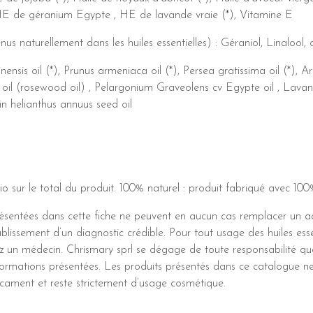
HE de géranium Egypte , HE de lavande vraie (*), Vitamine E
turellement dans les huiles essentielles) : Géraniol, Linalool, ci
nsis oil (*), Prunus armeniaca oil (*), Persea gratissima oil (*), Ar
oil (rosewood oil) , Pelargonium Graveolens cv Egypte oil , Lavand
in helianthus annuus seed oil
io sur le total du produit. 100% naturel : produit fabriqué avec 100%
résentées dans cette fiche ne peuvent en aucun cas remplacer un a
ablissement d’un diagnostic crédible. Pour tout usage des huiles ess
z un médecin. Chrismary sprl se dégage de toute responsabilité qua
ormations présentées. Les produits présentés dans ce catalogue n
icament et reste strictement d’usage cosmétique.