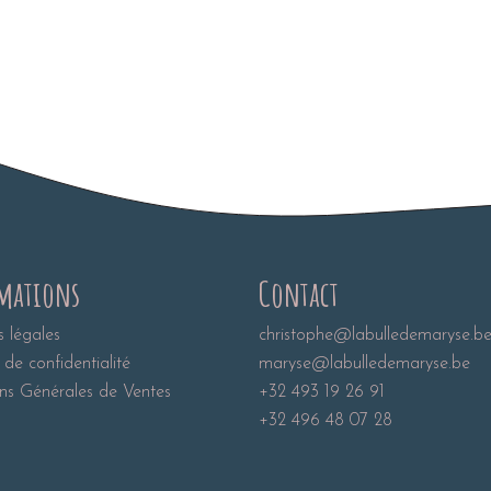
mations
Contact
 légales
christophe@labulledemaryse.b
 de confidentialité
maryse@labulledemaryse.be
ns Générales de Ventes
+32 493 19 26 91
+32 496 48 07 28