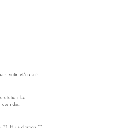
uer matin et/ou soir.
ydratation. La
 des rides.
(*), Huile d’argan (*),