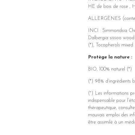
HE de bois de rose , 
ALLERGÈNES (contenus na
​INCI : Simmondsia Chine
Dalbergia sissoo wood 
(*), Tocopherols mixed 
Protège la nature :
BIO, 100% naturel (*)
(*) 98% d’ingrédients b
(°) Les informations p
indispensable pour l’ét
thérapeutique, consulte
mauvais emploi des inf
être assimilé à un méd