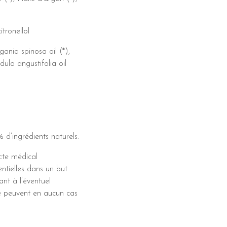
tronellol
gania spinosa oil (*),
ula angustifolia oil
 d’ingrédients naturels.
cte médical
entielles dans un but
nt à l’éventuel
e peuvent en aucun cas