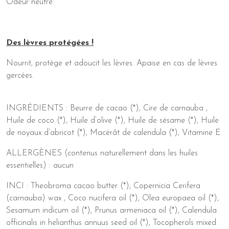
Odeur neutre
Des lèvres protégées !
Nourrit, protège et adoucit les lèvres. Apaise en cas de lèvres
gercées.
INGRÉDIENTS : Beurre de cacao (*), Cire de carnauba ,
Huile de coco (*), Huile d’olive (*), Huile de sésame (*), Huile
de noyaux d’abricot (*), Macérât de calendula (*), Vitamine E
ALLERGÈNES (contenus naturellement dans les huiles
essentielles) : aucun
​INCI : Theobroma cacao butter (*), Copernicia Cerifera
(carnauba) wax , Coco nucifera oil (*), Olea europaea oil (*),
Sesamum indicum oil (*), Prunus armeniaca oil (*), Calendula
officinalis in helianthus annuus seed oil (*), Tocopherols mixed