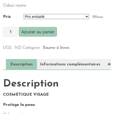
Odeur neutre
Prix
Effacer
quantité
Ajouter au panier
de
Baume
UGS :
ND
Catégorie :
Baume à lèvres
à
Lèvres
(5g)
Description
Informations complémentaires
Avi
-
Neutre
Description
COSMÉTIQUE VISAGE
Protège la peau