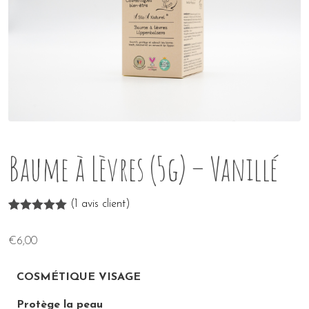
Baume à Lèvres (5g) – Vanillé
(
1
avis client)
Noté
1
5.00
sur 5 basé
€
6,00
sur
notation
client
COSMÉTIQUE VISAGE
Protège la peau