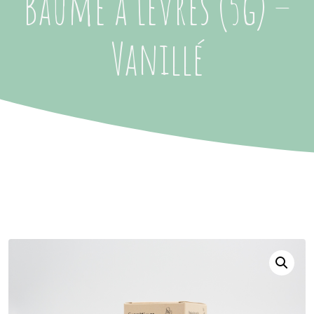
Baume à Lèvres (5g) –
Vanillé