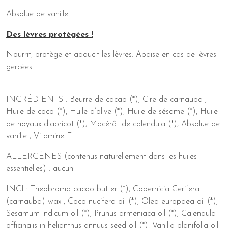
Absolue de vanille
Des lèvres protégées !
Nourrit, protège et adoucit les lèvres. Apaise en cas de lèvres
gercées.
INGRÉDIENTS : Beurre de cacao (*), Cire de carnauba ,
Huile de coco (*), Huile d’olive (*), Huile de sésame (*), Huile
de noyaux d’abricot (*), Macérât de calendula (*), Absolue de
vanille , Vitamine E
ALLERGÈNES (contenus naturellement dans les huiles
essentielles) : aucun
​INCI : Theobroma cacao butter (*), Copernicia Cerifera
(carnauba) wax , Coco nucifera oil (*), Olea europaea oil (*),
Sesamum indicum oil (*), Prunus armeniaca oil (*), Calendula
officinalis in helianthus annuus seed oil (*), Vanilla planifolia oil