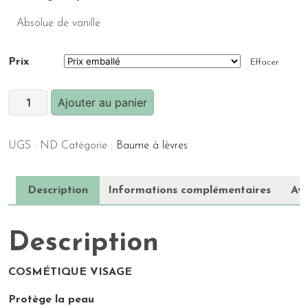
Absolue de vanille
Prix
Effacer
quantité
Ajouter au panier
de
Baume
UGS :
ND
Catégorie :
Baume à lèvres
à
Lèvres
(5g)
Description
Informations complémentaires
Avi
-
Vanillé
Description
COSMÉTIQUE VISAGE
Protège la peau