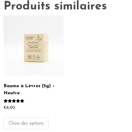
Produits similaires
Baume à Lèvres (5g) –
Neutre
Note
€
6,00
5.00
sur 5
Choix des options